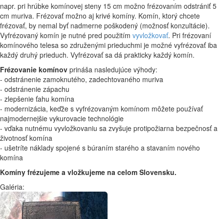
napr. pri hrúbke komínovej steny 15 cm možno frézovaním odstrániť 5
cm muriva. Frézovať možno aj krivé komíny. Komín, ktorý chcete
frézovať, by nemal byť nadmerne poškodený (možnosť konzultácie).
Vyfrézovaný komín je nutné pred použitím
vyvložkovať
. Pri frézovaní
komínového telesa so združenými prieduchmi je možné vyfrézovať iba
každý druhý prieduch. Vyfrézovať sa dá prakticky každý komín.
Frézovanie komínov
prináša nasledujúce výhody:
- odstránenie zamoknutého, zadechtovaného muriva
- odstránenie zápachu
- zlepšenie ťahu komína
- modernizácia, keďže s vyfrézovaným komínom môžete používať
najmodernejšie vykurovacie technológie
- vďaka nutnému vyvložkovaniu sa zvyšuje protipožiarna bezpečnosť a
životnosť komína
- ušetríte náklady spojené s búraním starého a stavaním nového
komína
Komíny frézujeme a vložkujeme na celom Slovensku.
Galéria: