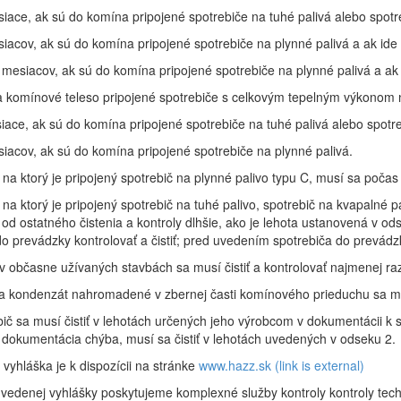
esiace, ak sú do komína pripojené spotrebiče na tuhé palivá alebo spotr
siacov, ak sú do komína pripojené spotrebiče na plynné palivá a ak ide
 mesiacov, ak sú do komína pripojené spotrebiče na plynné palivá a ak 
a komínové teleso pripojené spotrebiče s celkovým tepelným výkonom 
iace, ak sú do komína pripojené spotrebiče na tuhé palivá alebo spotre
siacov, ak sú do komína pripojené spotrebiče na plynné palivá.
 na ktorý je pripojený spotrebič na plynné palivo typu C, musí sa počas 
 na ktorý je pripojený spotrebič na tuhé palivo, spotrebič na kvapalné p
od ostatného čistenia a kontroly dlhšie, ako je lehota ustanovená v o
o prevádzky kontrolovať a čistiť; pred uvedením spotrebiča do prevádzk
v občasne užívaných stavbách sa musí čistiť a kontrolovať najmenej raz
a kondenzát nahromadené v zbernej časti komínového prieduchu sa mu
bič sa musí čistiť v lehotách určených jeho výrobcom v dokumentácii k s
 dokumentácia chýba, musí sa čistiť v lehotách uvedených v odseku 2.
vyhláška je k dispozícii na stránke
www.hazz.sk
(link is external)
vedenej vyhlášky poskytujeme komplexné služby kontroly kontroly tech