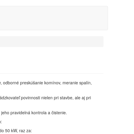
, odborné preskúšanie komínov, meranie spalín,
zkovateľ povinnosti nielen pri stavbe, ale aj pri
eho pravidelná kontrola a čistenie.
h:
do 50 kW, raz za: