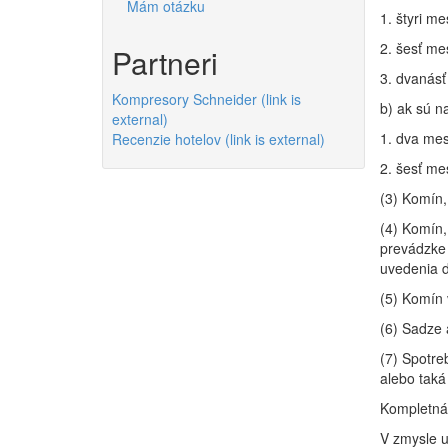
Mám otázku
1. štyri m
2. šesť me
Partneri
3. dvanásť
Kompresory Schneider
(link is
b) ak sú n
external)
1. dva mes
Recenzie hotelov
(link is external)
2. šesť me
(3) Komín,
(4) Komín,
prevádzke 
uvedenia d
(5) Komín 
(6) Sadze 
(7) Spotre
alebo taká
Kompletná 
V zmysle u