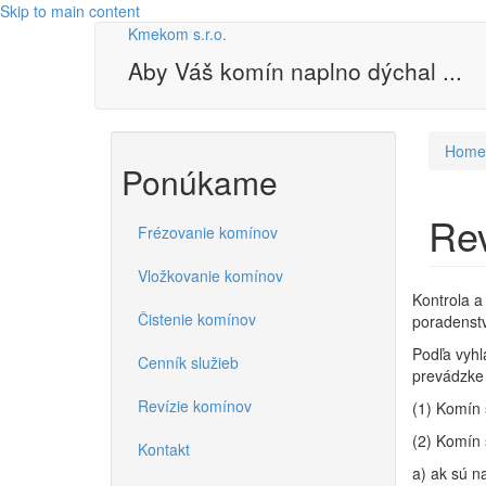
Skip to main content
Kmekom s.r.o.
Aby Váš komín naplno dýchal ...
Home
Ponúkame
Rev
Frézovanie komínov
Vložkovanie komínov
Kontrola a
Čistenie komínov
poradenstv
Podľa vyhl
Cenník služieb
prevádzke 
Revízie komínov
(1) Komín 
(2) Komín 
Kontakt
a) ak sú n