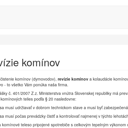
ízie komínov
 čistenie komínov (dymovodov),
revízie komínov
a kolaudácie komínov
o - to všetko Vám ponúka naša firma.
ášky č. 401/2007 Z.z. Ministerstva vnútra Slovenskej republiky má prevád
komínových telies podľa § 20 nasledovne:
sa musí udržiavať v dobrom technickom stave a musí byť zabezpečená j
sa musí počas prevádzky čistiť a kontrolovať najmenej v týchto lehotác
a komínové teleso pripojené spotrebiče s celkovým tepelným výkonom 