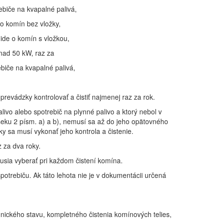
ebiče na kvapalné palivá,
 o komín bez vložky,
ide o komín s vložkou,
nad 50 kW, raz za
biče na kvapalné palivá,
prevádzky kontrolovať a čistiť najmenej raz za rok.
alivo alebo spotrebič na plynné palivo a ktorý nebol v
dseku 2 písm. a) a b), nemusí sa až do jeho opätovného
y sa musí vykonať jeho kontrola a čistenie.
 za dva roky.
sia vyberať pri každom čistení komína.
potrebiču. Ak táto lehota nie je v dokumentácii určená
nického stavu, kompletného čistenia komínových telies,